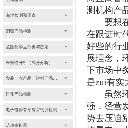
测机构产
海洋检测和调查
要想在市
消毒产品检测
在跟进时
好些的行
危险化学品分类与鉴定
展理念，
未知物分析（成分分析）
下市场中
食品、农产品、饮料产品检测
是zui有
虽然环境
日化产品检测
强，经营
电子电器有毒有害物质检测
势去压迫
洁净室检测