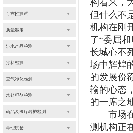
构看来，
但什么不
可靠性测试
机构在刚
质量鉴定
了“委屈
涉水产品检测
长城心不
场中辉煌
涂料检测
的发展份
空气净化检测
输的心态
水处理剂检测
的一席之
药品及医疗器械检测
市场在不
测机构正
毒理试验