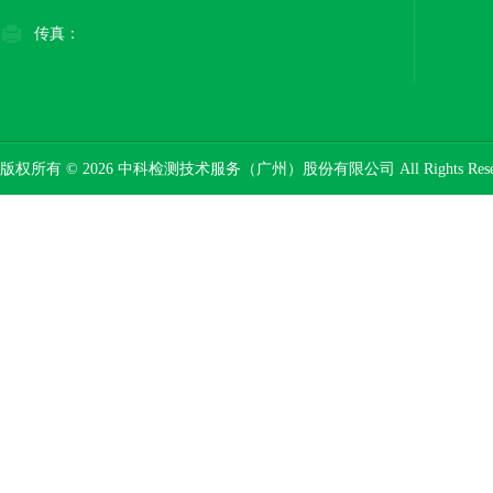
传真：
版权所有 © 2026 中科检测技术服务（广州）股份有限公司 All Rights Res