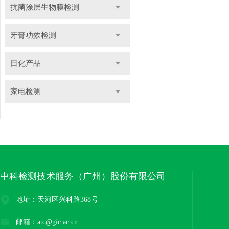
抗菌涂层生物膜检测
牙膏功效检测
日化产品
家电检测
中科检测技术服务（广州）股份有限公司
地址：天河区兴科路368号
邮箱：atc@gic.ac.cn