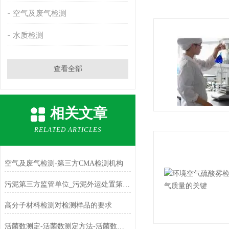
空气及废气检测
水质检测
查看全部
相关文章
RELATED ARTICLES
空气及废气检测-第三方CMA检测机构
污泥第三方监管单位_污泥外运处置第三方单位
高分子材料检测对检测样品的要求
活菌数测定-活菌数测定方法-活菌数检测国标