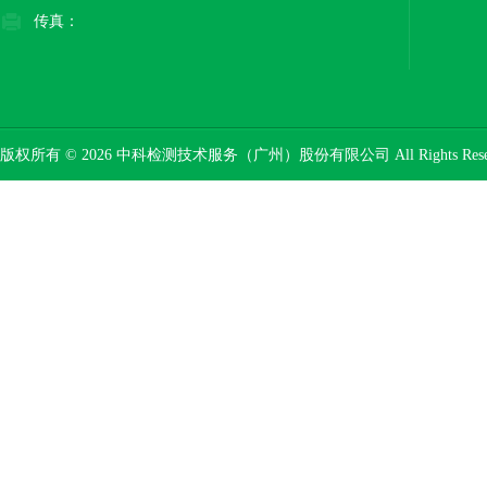
传真：
版权所有 © 2026 中科检测技术服务（广州）股份有限公司 All Rights Res