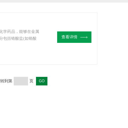
化学药品，能够在金属
查看详情
分包括铬酸盐(如铬酸
如硫酸锌)等。这些成分
，有效阻挡氧气、水分
标准要求
 跳转到第
页