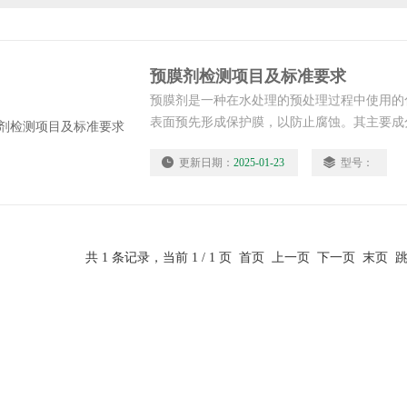
预膜剂检测项目及标准要求
预膜剂是一种在水处理的预处理过程中使用的
表面预先形成保护膜，以防止腐蚀。其主要成
钠或铬酸钾)、磷酸盐(如三聚磷酸钠)和锌盐(
更新日期：
2025-01-23
型号：
能够在金属表面形成一层致密且稳定的保护膜
等侵蚀性物质与金属接触。预膜剂检测项目及
共 1 条记录，当前 1 / 1 页 首页 上一页 下一页 末页