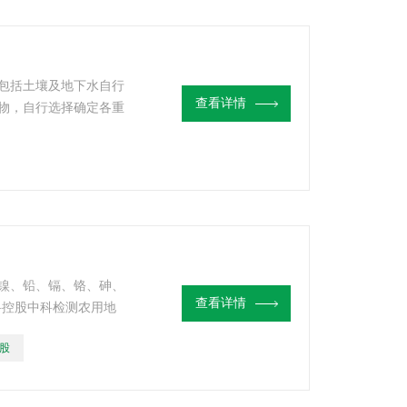
包括土壤及地下水自行
查看详情
物，自行选择确定各重
业常见污染物类型及对
点设施或重点区域涉及
试项目可以不同）。
镍、铅、镉、铬、砷、
查看详情
国科控股中科检测农用地
再开发利用从业单位检
股
保局进行了场地调查备
查项目，经验丰富，可为
测机构提供污染地块或