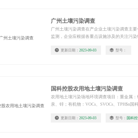
广州土壤污染调查
广州土壤污染调查在产企业土壤污染调查主要
监测，企业应根据各重点设施涉及的关注污染
点设施或重点区域对应的分析测试项目，各行
更新日期：
2023-09-03
型号：
应的分析测试项目参见附录B（需测试每个重
的所有关注污染物，不同设施或区域的分析测
国科控股农用地土壤污染调查
农用地土壤污染场地环境调查项目：重金属：
汞、锌；有机物：VOCs、SVOCs、TPH$n
土壤污染调查，中科检测作为广州市污染地块
更新日期：
2023-09-03
型号：
国科控
测机构，在广州、东莞、佛山、韶关等多地环
案，承接80多项土壤污染状况初步、详细调
企事业单位、环保部门、环评公司、第三方检