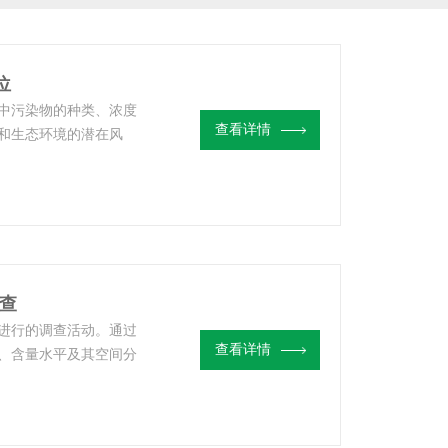
位
中污染物的种类、浓度
查看详情
和生态环境的潜在风
土壤污染调查-土壤重
调查
进行的调查活动。通过
查看详情
、含量水平及其空间分
的危害，为强化环境管
通常是可能受到有害物
土壤调查