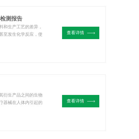
S检测报告
料和生产工艺的差异，
查看详情
甚至发生化学反应，使
材生物相容性检测-
其衍生产品之间的生物
查看详情
疗器械在人体内引起的
而确保医疗器械在临床
价-中科检测