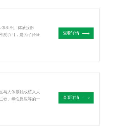
与人体组织、体液接触
查看详情
检测项目，是为了验证
过敏、炎症、致癌等不
测-CMA/CNAS资
在与人体接触或植入人
查看详情
过敏、毒性反应等的一
全性和可靠性。相容性