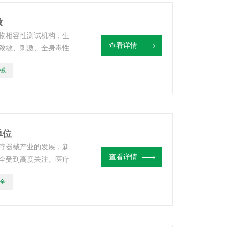
做
物相容性测试机构，生
查看详情
致敏、刺激、全身毒性
毒性、植入、慢性毒
械
单位
疗器械产业的发展，新
查看详情
全受到高度关注。医疗
，其科研与检验检测离
全
生物相容性检测机构。