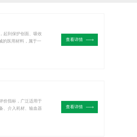
，起到保护创面、吸收
查看详情
器械的医用材料，属于一
伤科、皮肤科、居家伤口
，为各类医用敷料提供
注册、保障产品临床使
评价指标，广泛适用于
查看详情
备、介入耗材、输血器
价--血液相容性评价