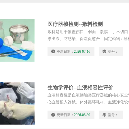
医疗器械检测--敷料检测
敷料是用于覆盖伤口、创面、溃疡、手术切口
渗出液、防感染、保湿促愈合、固定药物 / 
类 / 二类医疗器械，广泛用于医院外科、烧
更新日期：
2026-07-16
型号：
护理。中科检测可依据国家医疗器械合规要求
全方*、标准化检测服务，助力企业完成备案
用安全。医疗器械检测--敷料检测
生物学评价--血液相容性评价
血液相容性是血液接触类医疗器械的核心安全
心血管植入器械、体外循环耗材、血液净化设
具等各类直接与人体血液接触的产品。生物学评
更新日期：
2026-06-30
型号：