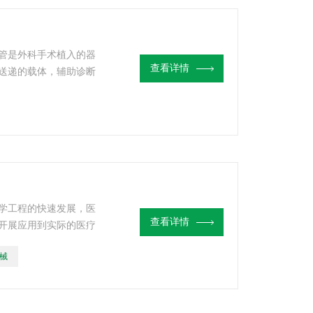
管是外科手术植入的器
查看详情
送递的载体，辅助诊断
物材料都不应该在宿主
对生物材料进行生物安
解更多生物相容性检测
学工程的快速发展，医
查看详情
开展应用到实际的医疗
方检测机构，具有生物
械