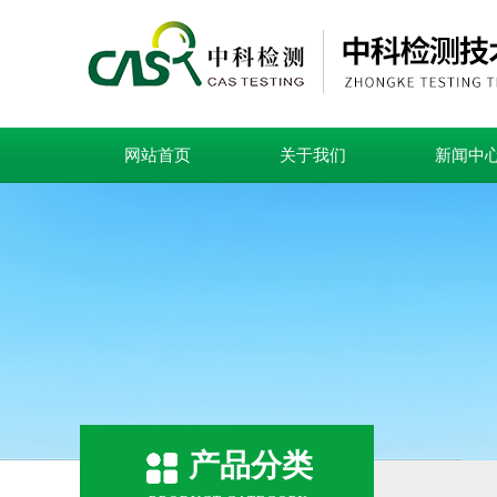
网站首页
关于我们
新闻中
产品分类