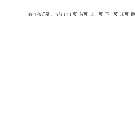
共 4 条记录，当前 1 / 1 页 首页 上一页 下一页 末页