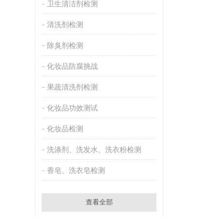
卫生清洁剂检测
清洗剂检测
除臭剂检测
化妆品防腐挑战
果蔬清洗剂检测
化妆品功效测试
化妆品检测
洗涤剂、洗发水、洗衣粉检测
香皂、洗衣皂检测
查看全部