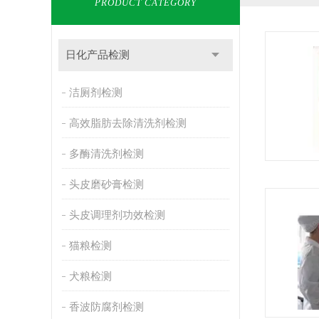
PRODUCT CATEGORY
日化产品检测
洁厕剂检测
高效脂肪去除清洗剂检测
多酶清洗剂检测
头皮磨砂膏检测
头皮调理剂功效检测
猫粮检测
犬粮检测
香波防腐剂检测