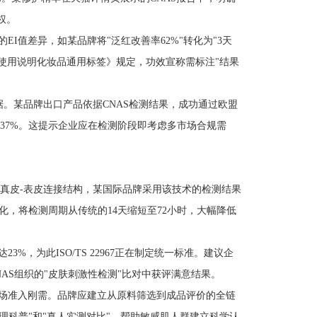
加权。
I值差异，如某品牌将"泛红改善率62%"转化为"3天
品使用说明化妆品通用标签》规定，功效宣称需标注"结果
数据。某品牌出口产品依据CNAS检测结果，成功通过欧盟
销量提升37%。这提示企业应在检测阶段即考虑多市场合规需
真皮-表皮连接结构，某国际品牌采用该技术的检测结果
化，将检测周期从传统的14天缩短至72小时，大幅降低
，为此ISO/TS 22967正在制定统一标准。建议企
AS组织的"皮肤刺激性检测"比对中获评满意结果。
场准入刚需。品牌应建立从原料筛选到成品评价的全链
理科普"和"真人实测对比"，帮助敏感肌人群建立科学认