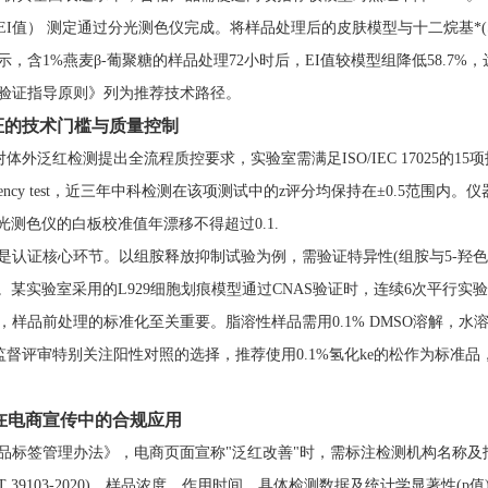
EI值） 测定通过分光测色仪完成。将样品处理后的皮肤模型与十二烷基*(
示，含1%燕麦β-葡聚糖的样品处理72小时后，EI值较模型组降低58.
验证指导原则》列为推荐技术路径。
认证的技术门槛与质量控制
对体外泛红检测提出全流程质控要求，实验室需满足ISO/IEC 17025的
ficiency test，近三年中科检测在该项测试中的z评分均保持在±0.5
分光测色仪的白板校准值年漂移不得超过0.1.
是认证核心环节。以组胺释放抑制试验为例，需验证特异性(组胺与5-羟色胺分离
0%)。某实验室采用的L929细胞划痕模型通过CNAS验证时，连续6次平行实
，样品前处理的标准化至关重要。脂溶性样品需用0.1% DMSO溶解，水溶性
S监督评审特别关注阳性对照的选择，推荐使用0.1%氢化ke的松作为标准品
在电商宣传中的合规应用
品标签管理办法》，电商页面宣称"泛红改善"时，需标注检测机构名称及
/T 39103-2020)、样品浓度、作用时间、具体检测数据及统计学显著性