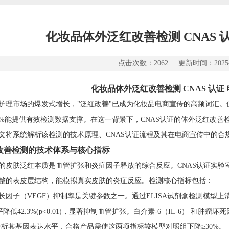
化妆品体外泛红改善检测 CNAS 
点击次数：2062 更新时间：2025-1
化妆品体外泛红改善检测 CNAS 认证
护理市场的爆发式增长，"泛红改善"已成为化妆品电商宣传的高频词汇。但国家
7%能提供有效检测数据支撑。在这一背景下，CNAS认证的体外泛红改善
文将系统解析该检测的技术原理、CNAS认证流程及其在电商宣传中的合
改善检测的技术体系与核心指标
的皮肤泛红本质是血管扩张和炎症因子释放的综合反应。CNAS认证实验室采用三
整的表皮层结构，能模拟真实皮肤的炎症反应。检测核心指标包括：
长因子（VEGF）抑制率是关键参数之一。通过ELISA试剂盒检测模型上清
平降低42.3%(p<0.01)，显著抑制血管扩张。白介素-6（IL-6） 和肿瘤
术分析其基因表达水平，合格产品需使这两项指标较模型对照组下降≥30%。