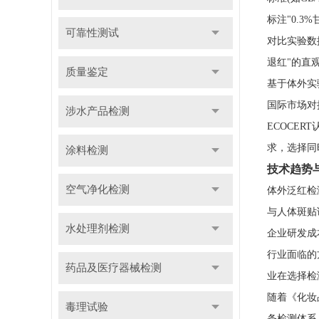
标注"0.3%
可靠性测试
对比实验数
退红"的直
质量鉴定
基于体外实
国际市场对
涉水产品检测
ECOCER
求，选择同
涂料检测
技术趋势
空气净化检测
体外泛红检
与人体斑贴
水处理剂检测
企业研发成
行业面临的
药品及医疗器械检测
业在选择检
随着《化妆
毒理试验
条检测体系