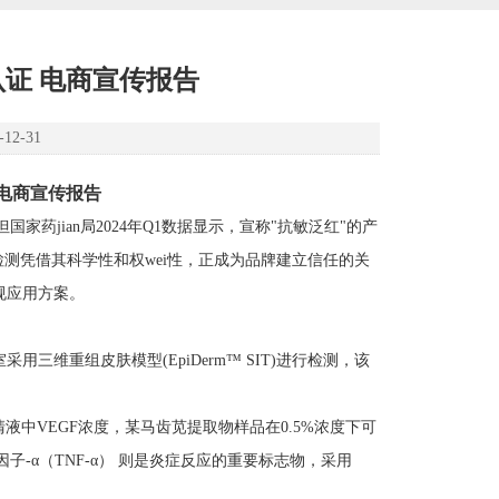
认证 电商宣传报告
2-31
 电商宣传报告
药jian局2024年Q1数据显示，宣称"抗敏泛红"的产
检测凭借其科学性和权wei性，正成为品牌建立信任的关
规应用方案。
维重组皮肤模型(EpiDerm™ SIT)进行检测，该
液中VEGF浓度，某马齿苋提取物样品在0.5%浓度下可
坏死因子-α（TNF-α） 则是炎症反应的重要标志物，采用