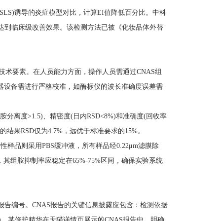
SLS)诱导的炎症模型对比，计算EI值降低百分比。中科
7%，达到临床级改善效果。该检测方法已被《化妆品体外替
15项技术要素。在人员能力方面，操作人员需通过CNAS组
范围内。仪器设备需进行严格校准，如酶标仪的波长准确度误差需
度>1.5)、精密度(日内RSD<8%)和准确度(回收率
验的结果RSD仅为4.7%，远优于标准要求的15%。
样品则采用PBS缓冲液，所有样品经0.22μm滤膜除
，其组胺抑制率应稳定在65%-75%区间，确保实验系统
报告编号。CNAS报告的关键信息披露应包含：检测依据
(p值)。某修护精华在天猫详情页展示的CNAS报告中，明确