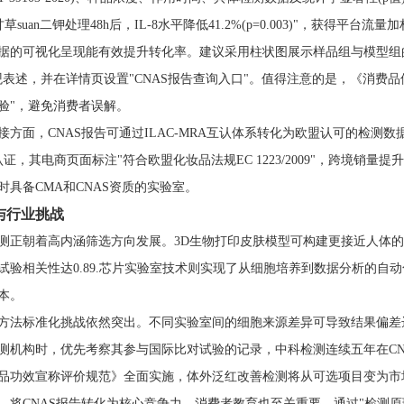
甘草suan二钾处理48h后，IL-8水平降低41.2%(p=0.003)"，获得平台流量
据的可视化呈现能有效提升转化率。建议采用柱状图展示样品组与模型组的E
观表述，并在详情页设置"CNAS报告查询入口"。值得注意的是，《消费
验"，避免消费者误解。
接方面，CNAS报告可通过ILAC-MRA互认体系转化为欧盟认可的检测
T认证，其电商页面标注"符合欧盟化妆品法规EC 1223/2009"，跨境
时具备CMA和CNAS资质的实验室。
与行业挑战
测正朝着高内涵筛选方向发展。3D生物打印皮肤模型可构建更接近人体的
试验相关性达0.89.芯片实验室技术则实现了从细胞培养到数据分析的自动
本。
方法标准化挑战依然突出。不同实验室间的细胞来源差异可导致结果偏差达23%
测机构时，优先考察其参与国际比对试验的记录，中科检测连续五年在CN
品功效宣称评价规范》全面实施，体外泛红改善检测将从可选项目变为市
，将CNAS报告转化为核心竞争力。消费者教育也至关重要，通过"检测原