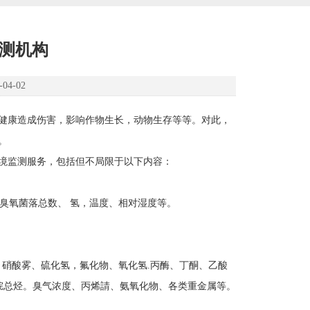
检测机构
4-02
健康造成伤害，影响作物生长，动物生存等等。对此，
。
境监测服务，包括但不局限于以下内容：
、臭氧菌落总数、 氢，温度、相对湿度等。
苯、硫酸雾，硝酸雾、硫化氢，氟化物、氧化氢.丙酶、丁酮、乙酸
烷总烃。臭气浓度、丙烯請、氨氧化物、各类重金属等。