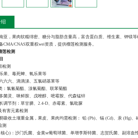
介绍
南亚，果肉软糯绵密、糖分与脂肪含量高，富含蛋白质、维生素、钾镁等
CMA/CNAS双重权wei资质，提供榴莲检测服务。
-榴莲检测
目
留检测
乐果、毒死蜱、氧乐果等
六六六、滴滴涕、五氯硝基苯等
酯类：氯氰菊酯、溴氰菊酯、联苯菊酯
多菌灵、咪鲜胺、戊唑醇、嘧霉胺、代森锰锌
长调节剂：草甘膦、2.4-D、赤霉素、氯吡脲
属及有害元素检测
收土壤重金属，果皮、果肉均需检测： 铅 (Pb)、镉 (Cd)、汞 (Hg)、砷 (总砷 
检测
全核心)：沙门氏菌、金黄se葡萄球菌、单增李斯特菌、志贺氏菌、副溶血