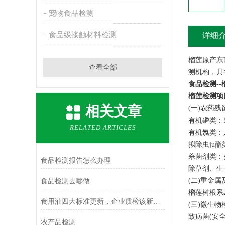
宠物食品检测
食品级接触材料检测
详细
榴莲原产东
查看全部
测机构，具备
食品检测-
榴莲检测项
相关文章
(一)农药残
有机磷类：
RELATED ARTICLES
有机氯类：
拟除虫ju
杀菌剂类：
食品检测报告怎么办理
除草剂、生
(二)重金
食品检测去哪做
榴莲树根系易吸
食用油四大标准更新，企业质检该新增哪些检测项
(三)微生物
致病菌(安
农产品检测