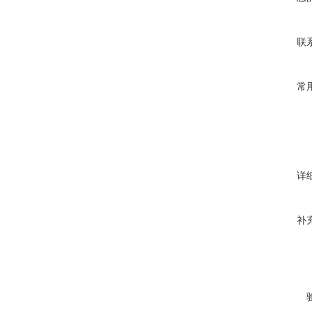
联
常
详
补