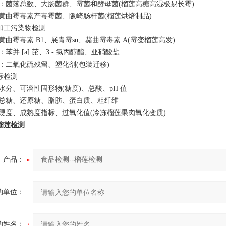
：菌落总数、大肠菌群、霉菌和酵母菌(榴莲高糖高湿极易长霉)
黄曲霉毒素产毒霉菌、阪崎肠杆菌(榴莲烘焙制品)
与加工污染物检测
曲霉毒素 B1、展青霉su、赭曲霉毒素 A(霉变榴莲高发)
苯并 [a] 芘、3 - 氯丙醇酯、亚硝酸盐
：二氧化硫残留、塑化剂(包装迁移)
标检测
水分、可溶性固形物(糖度)、总酸、pH 值
总糖、还原糖、脂肪、蛋白质、粗纤维
硬度、成熟度指标、过氧化值(冷冻榴莲果肉氧化变质)
-榴莲检测
产品：
的单位：
的姓名：