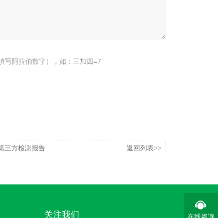
填写阿拉伯数字），如：三加四=7
第三方检测报告
返回列表>>
关注我们
在线咨询