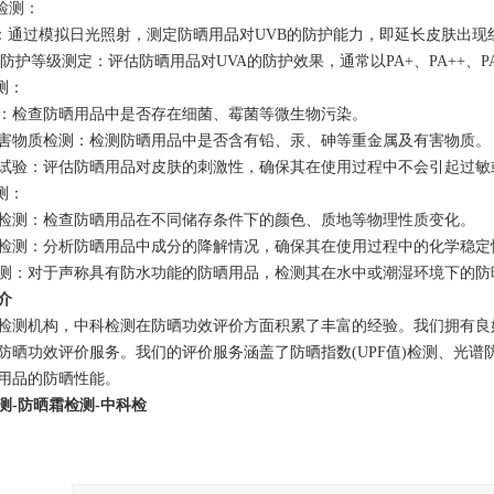
检测‌：
测定‌：通过模拟日光照射，测定防晒用品对UVB的防护能力，即延长皮肤出
VA防护等级测定‌：评估防晒用品对UVA的防护效果，通常以PA+、PA++、P
测‌：
测‌：检查防晒用品中是否存在细菌、霉菌等微生物污染。
有害物质检测‌：检测防晒用品中是否含有铅、汞、砷等重金属及有害物质。
性试验‌：评估防晒用品对皮肤的刺激性，确保其在使用过程中不会引起过敏
测‌：
性检测‌：检查防晒用品在不同储存条件下的颜色、质地等物理性质变化。
性检测‌：分析防晒用品中成分的降解情况，确保其在使用过程中的化学稳定
检测‌：对于声称具有防水功能的防晒用品，检测其在水中或潮湿环境下的
介
检测机构，中科检测在防晒功效评价方面积累了丰富的经验。我们拥有良
防晒功效评价服务。我们的评价服务涵盖了防晒指数(UPF值)检测、光
用品的防晒性能。
测-防晒霜检测-中科检