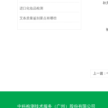
补
进口化妆品检测
艾条质量鉴别要点有哪些
上一篇：
中科检测技术服务（广州）股份有限公司