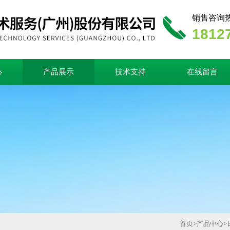
销售咨询
1812
心
产品展示
技术支持
在线留言
首页
>
产品中心
>