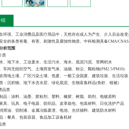
介绍
在环境、工业消费品及医疗用品中，天然存在或人为产生、介入后会改变
安全的各类有毒、有害、刺激性及腐蚀性物质。中科检测具备CMA/CNA
分析
范围
介质
水、地下水、工业废水、生活污水、海水、底泥污泥、管网积水
车间无组织空气、土壤挥发气体、油烟、粉尘、颗粒物(PM2.5/PM10)
农用地土壤、厂区污染土壤、危废、一般工业固废、建筑垃圾、生活垃圾
质：沉积物、地下水含水层、绿化底泥、生物富集样品(鱼虾、植被)
费品类
制品：涂料、油墨、胶粘剂、塑料、橡胶、树脂、助剂、电镀原料
家具、玩具、电子电器、纺织品、皮革箱包、包装材料、日化洗护产品
润滑油、切削液、金属冶炼废渣、电池、光伏辅料、建筑防水材料
品：餐具、包装容器、食品加工设备耗材
品类