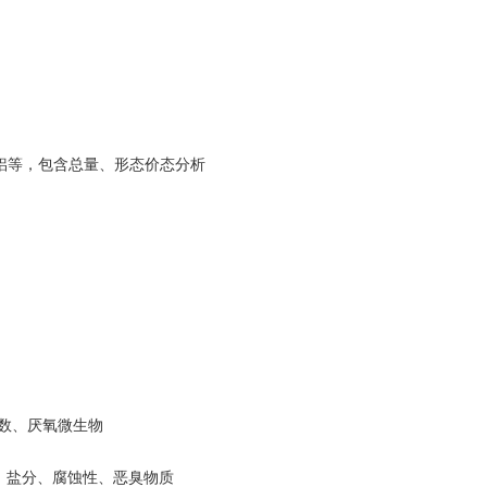
铝等，包含总量、形态价态分析
数、厌氧微生物
OC、盐分、腐蚀性、恶臭物质