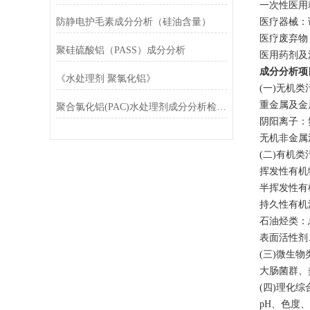
一次性医用
防静电护毛素成分分析（硅油含量）
医疗器械：
医疗废弃物
聚硅硫酸铝（PASS）成分分析
医用药剂及
成分分析项
《水处理剂 聚氯化铝》
(一)无机类
重金属及金
聚合氯化铝(PAC)水处理剂成分分析检测技术规范
阴阳离子：
无机非金属
(二)有机类
挥发性有机
半挥发性有
持久性有机
石油烃类：
表面活性剂
(三)微生
大肠菌群、
(四)理化
pH、色度、