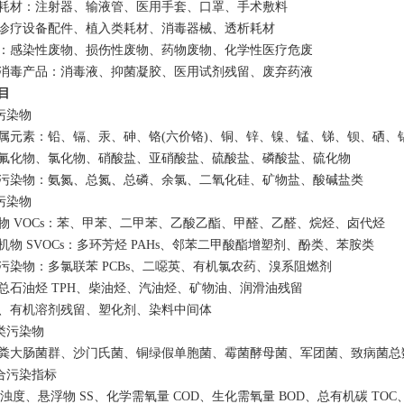
耗材：注射器、输液管、医用手套、口罩、手术敷料
诊疗设备配件、植入类耗材、消毒器械、透析耗材
：感染性废物、损伤性废物、药物废物、化学性医疗危废
消毒产品：消毒液、抑菌凝胶、医用试剂残留、废弃药液
目
污染物
属元素：铅、镉、汞、砷、铬(六价铬)、铜、锌、镍、锰、锑、钡、硒、
氟化物、氯化物、硝酸盐、亚硝酸盐、硫酸盐、磷酸盐、硫化物
污染物：氨氮、总氮、总磷、余氯、二氧化硅、矿物盐、酸碱盐类
污染物
物 VOCs：苯、甲苯、二甲苯、乙酸乙酯、甲醛、乙醛、烷烃、卤代烃
机物 SVOCs：多环芳烃 PAHs、邻苯二甲酸酯增塑剂、酚类、苯胺类
污染物：多氯联苯 PCBs、二噁英、有机氯农药、溴系阻燃剂
总石油烃 TPH、柴油烃、汽油烃、矿物油、润滑油残留
、有机溶剂残留、塑化剂、染料中间体
物类污染物
粪大肠菌群、沙门氏菌、铜绿假单胞菌、霉菌酵母菌、军团菌、致病菌总
综合污染指标
浊度、悬浮物 SS、化学需氧量 COD、生化需氧量 BOD、总有机碳 T