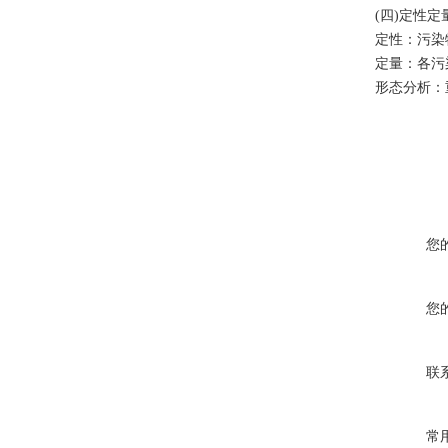
(四)定性定
定性：污染
定量：各污
形态分析：
您
您
联
常