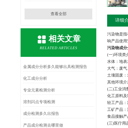
查看全部
详细
污染物是指
相关文章
响产品使用
RELATED ARTICLES
污染物成分
(一)环境类
水体：地表
金属成分分析多久能够出具检测报告
大气：废气、
土壤固废：
化工成分分析
其他环境介
(二)工业消
专业元素检测分析
化工原料及
溶剂闪点专项检测
轻工产品：
工矿产品：
成分检测多久出报告
食品接触产
(三)医疗用
产品成分检测去哪里做