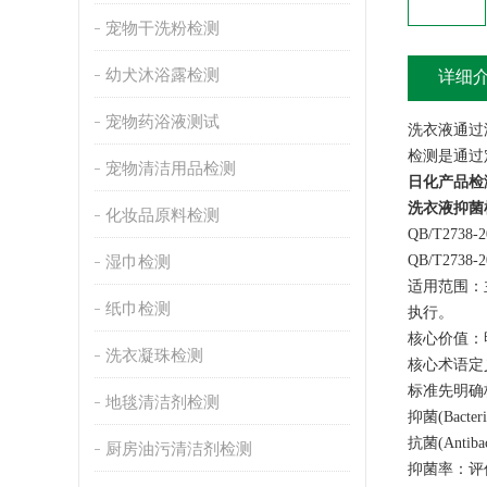
宠物干洗粉检测
幼犬沐浴露检测
详细
宠物药浴液测试
洗衣液通过
检测是通过
宠物清洁用品检测
日化产品检
洗衣液抑菌
化妆品原料检测
QB/T27
QB/T27
湿巾检测
适用范围：
纸巾检测
执行。
核心价值：
洗衣凝珠检测
核心术语定
标准先明确
地毯清洁剂检测
抑菌(Bac
抗菌(Ant
厨房油污清洁剂检测
抑菌率：评