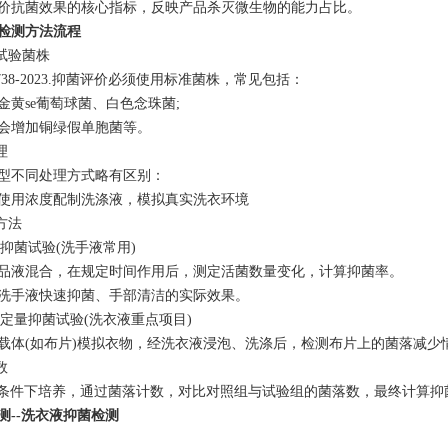
价抗菌效果的核心指标，反映产品杀灭微生物的能力占比。
检测方法流程
准试验菌株
2738-2023.抑菌评价必须使用标准菌株，常见包括：
金黄se葡萄球菌、白色念珠菌;
会增加铜绿假单胞菌等。
理
型不同处理方式略有区别：
使用浓度配制洗涤液，模拟真实洗衣环境
方法
量抑菌试验(洗手液常用)
品液混合，在规定时间作用后，测定活菌数量变化，计算抑菌率。
洗手液快速抑菌、手部清洁的实际效果。
泡定量抑菌试验(洗衣液重点项目)
载体(如布片)模拟衣物，经洗衣液浸泡、洗涤后，检测布片上的菌落减少
数
1℃条件下培养，通过菌落计数，对比对照组与试验组的菌落数，最终计算抑
测--洗衣液抑菌检测