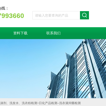
热线：
7993660
资料下载
联系我们
洗涤剂、洗发水、洗衣粉检测
>
日化产品检测--洗衣液抑菌检测