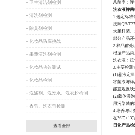
卫生清洁剂检测
杀菌率：评
洗衣液抑菌
清洗剂检测
1.选定标
按照QB/T
除臭剂检测
大肠杆菌、
部分产品还
化妆品防腐挑战
2.样品前处
根据产品类
果蔬清洗剂检测
洗衣液：按
化妆品功效测试
3.主要检测
(1)悬液定
化妆品检测
将菌液与样
能直观反映
洗涤剂、洗发水、洗衣粉检测
(2)载体浸
用污染菌的
香皂、洗衣皂检测
4.培养与计
在36℃±
日化产品检
查看全部