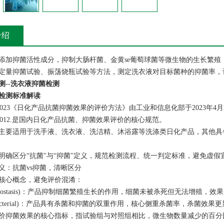
介绍
添加抑菌活性成分，抑制大肠杆菌、金黄se葡萄球菌等微生物的生长繁
定量抑菌试验、振荡烧瓶试验等方法，测定洗衣液对目标菌种的抑菌率，
测--洗衣液抑菌检测
检测标准解读
38-2023《日化产品抗菌抑菌效果的评价方法》由工业和信息化部于2023年4
38-2012.是国内日化产品抗菌、抑菌效果评价的核心规范。
主要适用于洗手液、洗衣液、洗洁精、沐浴露等洗涤类日化产品，其他具备
明确区分“抗菌"与“抑菌"定义，规范检测流程、统一判定标准，避免虚
义：抗菌vs抑菌，清晰区分
核心概念，避免评价混淆：
teriostasis)：产品抑制细菌繁殖生长的作用，细菌未被杀死但无法增殖，
ibacterial)：产品具有杀菌和抑菌的双重作用，核心侧重杀菌率，杀菌效果
价抑菌效果的核心指标，指试验组与对照组相比，微生物数量减少的百分