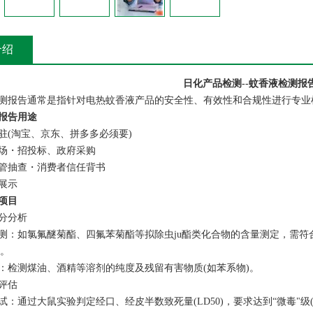
介绍
日化产品检测--蚊香液检测报
测报告通常是指针对电热蚊香液产品的安全性、有效性和合规性进行专业
报告用途
驻(淘宝、京东、拼多多必须要)
场・招投标、政府采购
管抽查・消费者信任背书
展示
项目
分分析‌
测‌：如氯氟醚菊酯、四氟苯菊酯等拟除虫ju酯类化合物的含量测定，需符合《GB
)。
性‌：检测煤油、酒精等溶剂的纯度及残留有害物质(如苯系物)。
评估‌
试‌：通过大鼠实验判定经口、经皮半数致死量(LD50)，要求达到“微毒"级(LD50