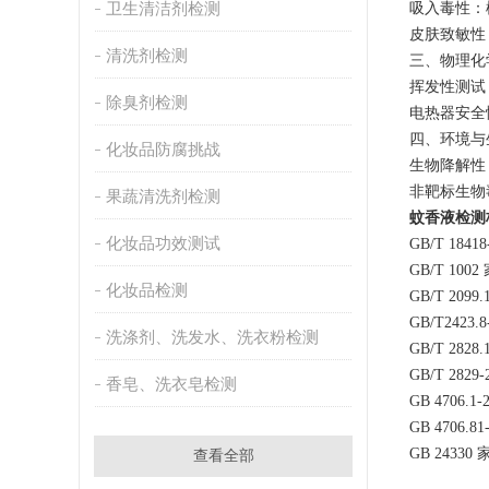
卫生清洁剂检测
‌吸入毒性
‌皮肤致敏
清洗剂检测
三、物理化
‌挥发性测
除臭剂检测
‌电热器安全
四、环境与
化妆品防腐挑战
‌生物降解
‌非靶标生物
果蔬清洗剂检测
蚊香液检测
化妆品功效测试
GB/T 18
GB/T 1
化妆品检测
GB/T 2
GB/T24
洗涤剂、洗发水、洗衣粉检测
GB/T 2
GB/T 2
香皂、洗衣皂检测
GB 470
GB 470
GB 243
查看全部