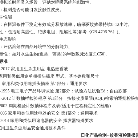
‌：模拟长时间吸入场景，评估对呼吸系统的刺激性。
性‌：检测是否可能引发接触性皮炎。
学性能‌
试‌：在恒温条件下测定有效成分释放速率，确保驱蚊效果持续8-12小时。
性‌：包括耐高温性、绝缘电阻、阻燃性等(参考《GB 4706.76》)。
生态影响‌
性‌：评估溶剂在自然环境中的分解能力。
毒性‌：如对水生生物(鱼类、藻类)的半数致死浓度(LC50)。
标准
418-2017 家用卫生杀虫用品 电热蚊香液
002 家用和类似用途单相插头插座 型式、基本参数和尺寸
099.1 家用和类似用途插头插座 第1部分：通用要求
23.8-1995 电工电子产品环境试验 第2部分：试验方法试验Ed：自由跌落
828.1-2012 计数抽样检验程序 第1部分：按接收质量限(AQL)检索的逐批检
829-2002 周期检验计数抽样程序及表(适用于过程稳定性的检验)
6.1-2005 家用和类似用途电器的安全 第1部分：通用要求
6.81-2014 家用和类似用途电器的安全 挥发器特殊要求
30 家用卫生杀虫用品安全通用技术条件
日化产品检测--蚊香液检测报