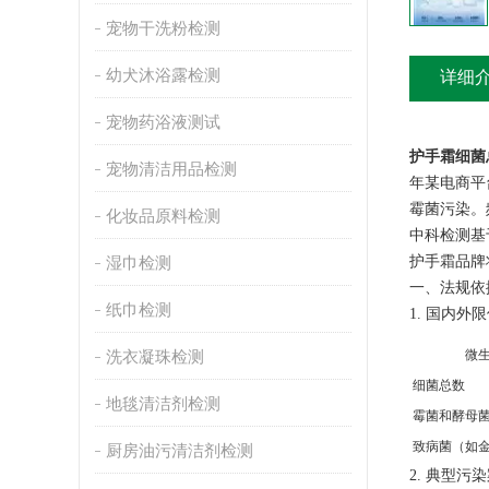
宠物干洗粉检测
幼犬沐浴露检测
详细
宠物药浴液测试
护手霜细菌
宠物清洁用品检测
年某电商平
霉菌污染。
化妆品原料检测
中科检测基于
护手霜品牌
湿巾检测
一、法规依
纸巾检测
1. 国内外
微
洗衣凝珠检测
细菌总数
地毯清洁剂检测
霉菌和酵母
致病菌（如金
厨房油污清洁剂检测
2. 典型污