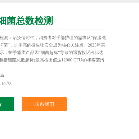
细菌总数检测
检测：后疫情时代，消费者对手部护理的需求从“保湿滋
效抑菌“，护手霜的微生物安全成为核心关注点。2025年某
示，护手霜类产品因“细菌超标“导致的退货投诉占比达
包括细菌总数超标(最高检出值达12000 CFU/g)和霉菌污
护手霜在反复开合过程中易引入微生物，而膏体基质的
油、氨基酸)又为细菌繁殖提供温床。
品
10-28
价
联系我们