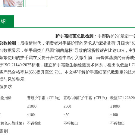
介绍
护手霜细菌总数检测
：手部防护的"最后一
总数检测
：后疫情时代，消费者对手部护理的需求从"保湿滋润"升级为"长
台数据显示，护手霜类产品因"细菌超标"导致的退货投诉占比达18%，主要问题
频繁使用的护手霜在反复开合过程中易引入微生物，而膏体基质的营养成分
ISO 21149:2025标准，建立护手霜微生物检测技术体系，检出限低至1
将产品合格率从85%提升至99.7%。本文将详解护手霜细菌总数测定的
据与风险警示
限值要求
生物指标
普通护手霜（CFU/g）
宣称"抑菌"护手霜（CFU/g）
欧盟EC 1223/2
≤1000
≤500
≤1000
菌
≤100
≤50
≤100
黄色pu萄球菌）
不得检出
不得检出
不得检出
染案例