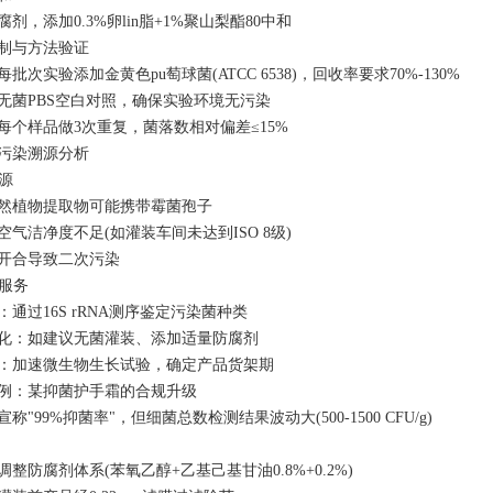
剂，添加0.3%卵lin脂+1%聚山梨酯80中和
制与方法验证
批次实验添加金黄色pu萄球菌(ATCC 6538)，回收率要求70%-130%
无菌PBS空白对照，确保实验环境无污染
每个样品做3次重复，菌落数相对偏差≤15%
污染溯源分析
染源
然植物提取物可能携带霉菌孢子
气洁净度不足(如灌装车间未达到ISO 8级)
开合导致二次污染
测服务
通过16S rRNA测序鉴定污染菌种类
化：如建议无菌灌装、添加适量防腐剂
：加速微生物生长试验，确定产品货架期
例：某抑菌护手霜的合规升级
称"99%抑菌率"，但细菌总数检测结果波动大(500-1500 CFU/g)
整防腐剂体系(苯氧乙醇+乙基己基甘油0.8%+0.2%)