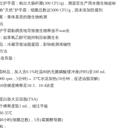
网红护手霜：检出大肠杆菌(300 CFU/g)，溯源至生产用水微生物超标
宣称"天然"护手霜：细菌总数达5000 CFU/g，因未添加防腐剂
案：膏体基质的微生物检测
难点
护手霜黏稠质地导致微生物释放不wan全
：如苯氧乙醇可能抑制目标菌生长
品：冷藏导致油脂凝固，影响检测准确性
化方法
-改良版：
手霜样品，加入含0.1%吐温80的无菌磷酸缓冲液(PBS)至100 mL
000 rpm，5分钟)→ 37℃水浴加热(10分钟，促进油脂溶解)
0倍梯度稀释至10-3、10-4浓度
白胨大豆琼脂(TSA)
个稀释度取1 mL，倾注平板
0-35℃
8小时(细菌总数)，5天(霉菌酵母菌)
和：