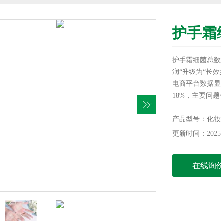
护手霜
护手霜细菌总数
润“升级为“长
电商平台数据显
18%，主要问题
染。频繁使用的
营养成分(如甘
产品型号：化妆
更新时间：2025-
在线询