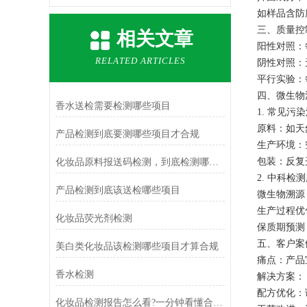
如样品含防腐
三、质量控
相关文章
阳性对照：每
RELATED ARTICLES
阴性对照：
平行实验：
四、微生物
香水送检需要检测哪些项目
1. 常见污
原料：如天
产品检测到底要测哪些项目才合规
生产环境：空
包装：反复
化妆品原料报送码检测，到底检测哪些项目
2. 中科检
产品检测到底该送检哪些项目
微生物溯源：
生产过程优
化妆品荧光剂检测
保质期预测
五、客户案
美白类化妆品该检测哪些项目才算合规
痛点：产品宣
香水检测
解决方案：
配方优化：调
化妆品检测报告怎么看?一分钟看懂合规标准