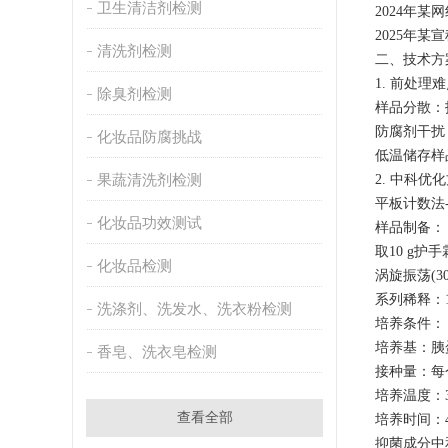
卫生清洁剂检测
2024年某
2025年某
清洗剂检测
二、技术方
1. 前处理
除臭剂检测
样品分散：
防腐剂干扰
化妆品防腐挑战
低温储存样
果蔬清洗剂检测
2. 中科优
平板计数法
化妆品功效测试
样品制备：
取10 g护
化妆品检测
涡旋振荡(3
系列稀释：1
洗涤剂、洗发水、洗衣粉检测
培养条件：
培养基：胰蛋
香皂、洗衣皂检测
接种量：每
培养温度：3
查看全部
培养时间：4
抑菌成分中