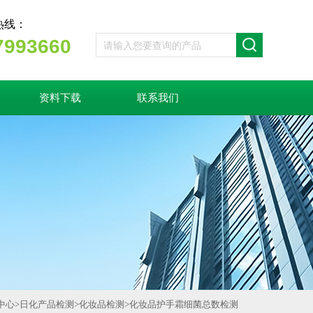
热线：
7993660
资料下载
联系我们
中心
>
日化产品检测
>
化妆品检测
>
化妆品护手霜细菌总数检测