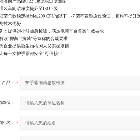
装前产品经0.22 μm滤膜过滤除菌
灌装车间洁净度提升至ISO 7级
细菌总数稳定控制在200 CFU/g以下，抑菌率宣称通过验证，复购率提升2
测技术优势
务：提供24小时加急检测，满足电商平台备案时效要求
解读"抑菌""抗菌"等宣称的合规要求
为企业提供微生物检测人员实操培训
让每一支护手霜都安全"可信赖"！
产品：
的单位：
的姓名：