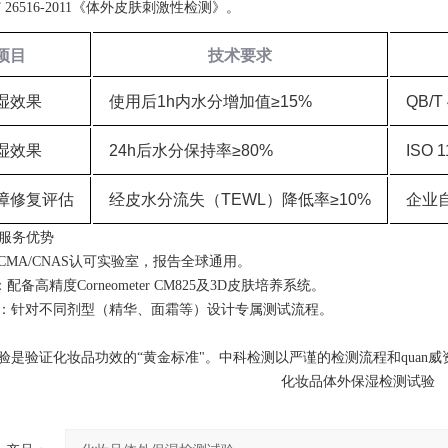
T 26516-2011《体外皮肤刺激性检测》。
项目
技术要求
湿效果
使用后
1h内水分增加值≥15%
QB/T 
湿效果
24h后水分保持率≥80%
ISO 1
障修复评估
经皮水分流失（
TEWL）降低率≥10%
企业
测服务优势‌
CMA/CNAS认可实验室，报告全球通用。
：配备高精度Corneometer CM825及3D皮肤培养系统。
‌：针对不同剂型（精华、面霜等）设计专属测试流程。
验是验证化妆品功效的“黄金标准"。中科检测以严谨的检测流程和quan
化妆品体外保湿检测试验