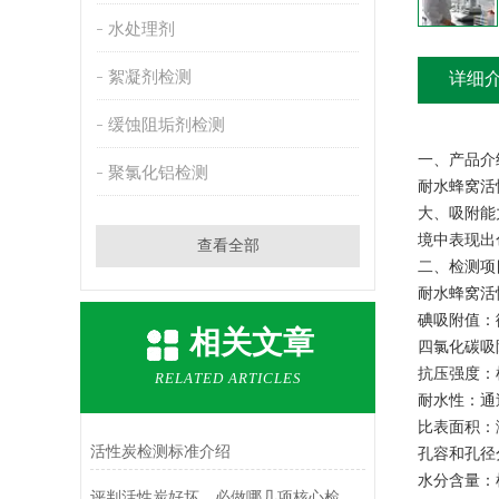
水处理剂
絮凝剂检测
详细
缓蚀阻垢剂检测
‌一、产品介
聚氯化铝检测
耐水蜂窝活
大、吸附能
境中表现出
查看全部
‌二、检测
耐水蜂窝活
碘吸附值‌
相关文章
四氯化碳吸
抗压强度‌
RELATED ARTICLES
耐水性‌：
比表面积‌
活性炭检测标准介绍
孔容和孔径
水分含量‌
评判活性炭好坏，必做哪几项核心检测项目