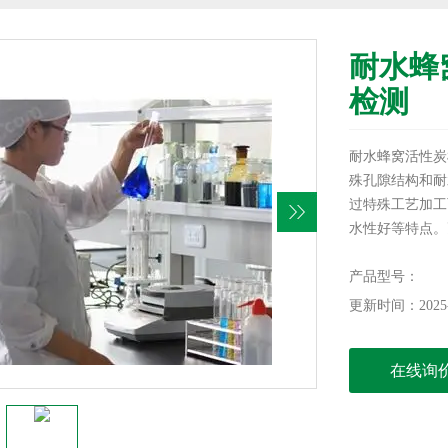
耐水蜂
检测
耐水蜂窝活性炭
殊孔隙结构和耐
过特殊工艺加工
水性好等特点。
回收等领域，尤
空气中的有害气
产品型号：
更新时间：2025-
在线询