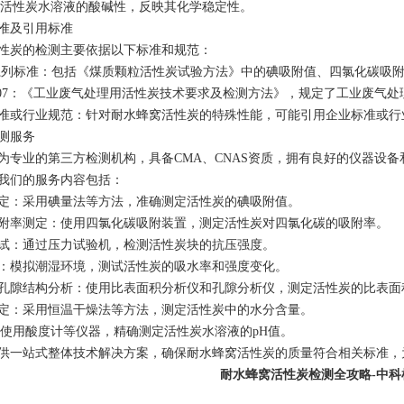
测定活性炭水溶液的酸碱性，反映其化学稳定性。
标准及引用标准‌
性炭的检测主要依据以下标准和规范：
702系列标准‌：包括《煤质颗粒活性炭试验方法》中的碘吸附值、四氯化碳
86-2007‌：《工业废气处理用活性炭技术要求及检测方法》，规定了工业
准或行业规范‌：针对耐水蜂窝活性炭的特殊性能，可能引用企业标准或
测服务‌
为专业的第三方检测机构，具备CMA、CNAS资质，拥有良好的仪器设
我们的服务内容包括：
定‌：采用碘量法等方法，准确测定活性炭的碘吸附值。
附率测定‌：使用四氯化碳吸附装置，测定活性炭对四氯化碳的吸附率。
试‌：通过压力试验机，检测活性炭块的抗压强度。
‌：模拟潮湿环境，测试活性炭的吸水率和强度变化。
孔隙结构分析‌：使用比表面积分析仪和孔隙分析仪，测定活性炭的比表
定‌：采用恒温干燥法等方法，测定活性炭中的水分含量。
‌：使用酸度计等仪器，精确测定活性炭水溶液的pH值。
供一站式整体技术解决方案，确保耐水蜂窝活性炭的质量符合相关标准，
耐水蜂窝活性炭检测全攻略-中科