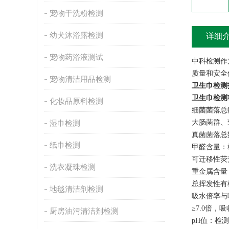
宠物干洗粉检测
幼犬沐浴露检测
详细
宠物药浴液测试
中科检测作
质量和安全
宠物清洁用品检测
卫生巾检测
卫生巾检测
化妆品原料检测
细菌菌落总数
‌大肠菌群
湿巾检测
‌真菌菌落
纸巾检测
‌甲醛含量‌
‌可迁移性
洗衣凝珠检测
‌重金属含
‌总挥发性有
地毯清洁剂检测
吸水倍率与
≥7.0倍，
厨房油污清洁剂检测
‌pH值‌