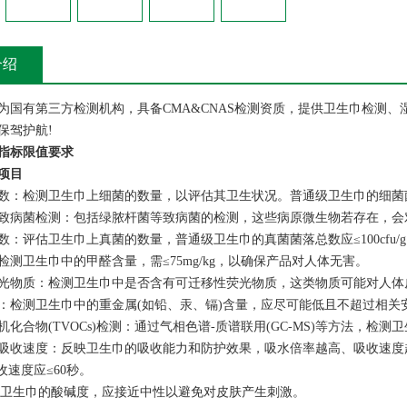
介绍
为国有第三方检测机构，具备CMA&CNAS检测资质，提供卫生巾检测
保驾护航!
指标限值要求
项目
‌：检测卫生巾上细菌的数量，以评估其卫生状况。普通级卫生巾的细菌菌落数应≤2
、致病菌检测‌：包括绿脓杆菌等致病菌的检测，这些病原微生物若存在，
总数‌：评估卫生巾上真菌的数量，普通级卫生巾的真菌菌落总数应≤100cf
：检测卫生巾中的甲醛含量，需≤75mg/kg，以确保产品对人体无害。
荧光物质‌：检测卫生巾中是否含有可迁移性荧光物质，这类物质可能对人
量‌：检测卫生巾中的重金属(如铅、汞、镉)含量，应尽可能低且不超过相
机化合物(TVOCs)检测‌：通过气相色谱-质谱联用(GC-MS)等方法
吸收速度‌：反映卫生巾的吸收能力和防护效果，吸水倍率越高、吸收速
吸收速度应≤60秒。
：检测卫生巾的酸碱度，应接近中性以避免对皮肤产生刺激。