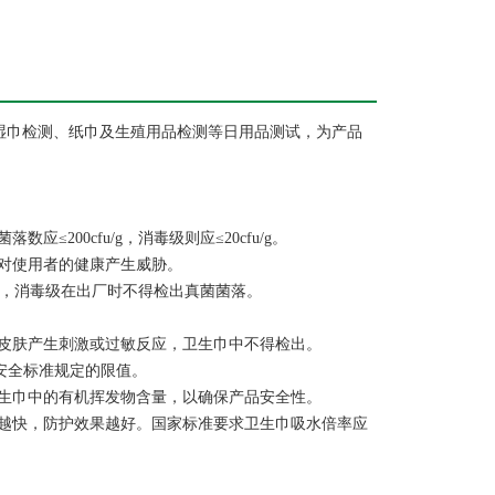
、湿巾检测、纸巾及生殖用品检测等日用品测试，为产品
00cfu/g，消毒级则应≤20cfu/g。
会对使用者的健康产生威胁。
u/g，消毒级在出厂时不得检出真菌菌落。
体皮肤产生刺激或过敏反应，卫生巾中不得检出。
关安全标准规定的限值。
，检测卫生巾中的有机挥发物含量，以确保产品安全性。
度越快，防护效果越好。国家标准要求卫生巾吸水倍率应