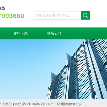
热线：
7993660
资料下载
联系我们
产品中心
>
日化产品检测
>
纸巾检测
>
卫生巾检测指标限值要求