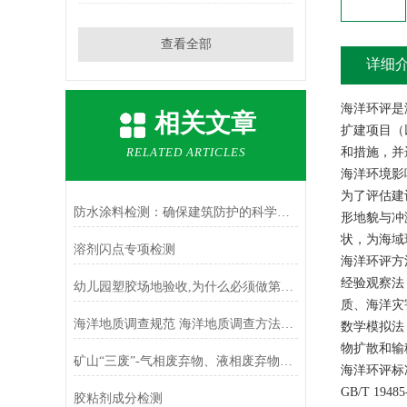
查看全部
详细
海洋环评是
相关文章
扩建项目（
RELATED ARTICLES
和措施，并
海洋环境影
为了评估建
防水涂料检测：确保建筑防护的科学手段
形地貌与冲
状，为海域
溶剂闪点专项检测
海洋环评方
经验观察法
幼儿园塑胶场地验收,为什么必须做第三方专项检测
质、海洋灾
海洋地质调查规范 海洋地质调查方法介绍
数学模拟法
物扩散和输
矿山“三废”-气相废弃物、液相废弃物和固相废弃物
海洋环评标
GB/T 19
胶粘剂成分检测