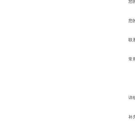
您
您
联
常
详
补