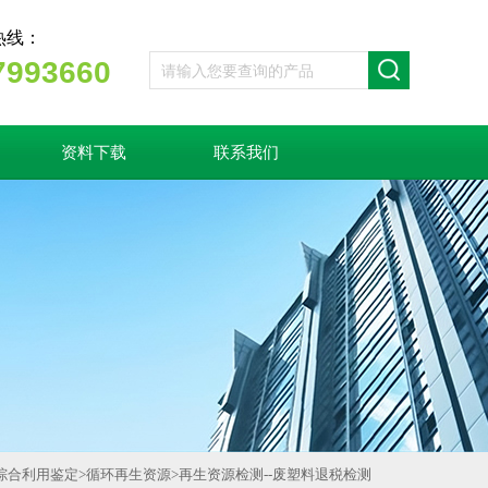
热线：
7993660
资料下载
联系我们
综合利用鉴定
>
循环再生资源
>
再生资源检测--废塑料退税检测