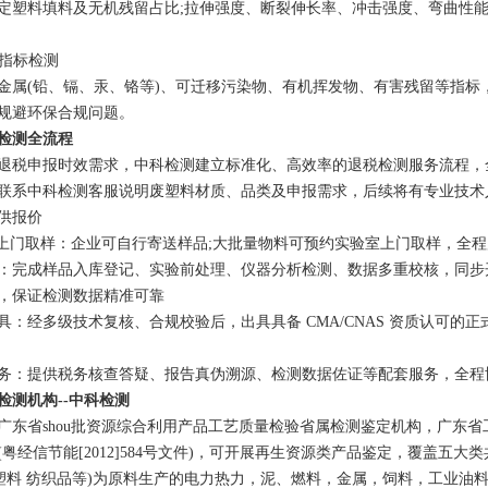
定塑料填料及无机残留占比;拉伸强度、断裂伸长率、冲击强度、弯曲性
全指标检测
金属(铅、镉、汞、铬等)、可迁移污染物、有机挥发物、有害残留等指标
规避环保合规问题。
检测全流程
退税申报时效需求，中科检测建立标准化、高效率的退税检测服务流程，
联系中科检测客服说明废塑料材质、品类及申报需求，后续将有专业技术
供报价
/ 上门取样：企业可自行寄送样品;大批量物料可预约实验室上门取样，全
：完成样品入库登记、实验前处理、仪器分析检测、数据多重校核，同步
，保证检测数据精准可靠
具：经多级技术复核、合规校验后，出具具备 CMA/CNAS 资质认可
务：提供税务核查答疑、报告真伪溯源、检测数据佐证等配套服务，全程
检测机构--中科检测
广东省shou批资源综合利用产品工艺质量检验省属检测鉴定机构，广东
(粤经信节能[2012]584号文件)，可开展再生资源类产品鉴定，覆盖五
 塑料 纺织品等)为原料生产的电力热力，泥、燃料，金属，饲料，工业油