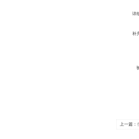
详
补
上一篇：