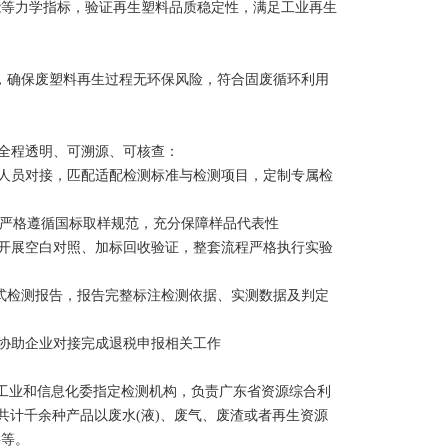
能等力学指标，验证再生塑料品质稳定性，满足工业再生
，确保废塑料再生过程无环保风险，符合固废循环利用
全程透明、可溯源、可核查：
人员对接，匹配适配检测标准与检测项目，定制专属检
程严格遵循国标取样规范，充分保障样品代表性
开展空白对照、加标回收验证，整套流程严格执行实验
的正式检测报告，报告完整标注检测依据、实测数据及判定
协助企业对接完成退税申报相关工作
省工业和信息化委指定检测机构，负责广东省资源综合利
大类共计千余种产品以废水(液)、废气、废渣或者再生资源
料等。