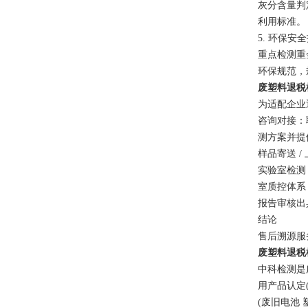
灰分含量判
利用标准。
5. 环保安
重点检测重
环保规范，
废塑料退税
为适配企业
咨询对接：
测方案并提
样品寄送 
实验室检测
室质控体系
报告审核出
结论
售后溯源服
废塑料退税
中科检测是
用产品认定
(废旧电池