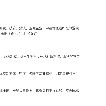
回收、破碎、清洗、造粒企业，申请增值税即征即退税
务局审批退税的核心技术凭证。
)，核对是否为对应品类再生塑料，杜绝材质造假、混料冒充等
熔体流动速率、密度、气味等基础指标，判定废塑料再生
纯净度，杜绝大量杂质、掺杂废料申报退税，符合国标