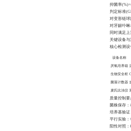
抑菌率(%)
判定标准(GB/
对变形链球菌
对牙龈卟啉单
同时满足上
关键设备与
核心检测设
设备名称
厌氧培养箱
生物安全柜
菌落计数器
麦氏比浊仪
质量控制要
菌株保存：标
培养基验证
平行实验：
阳性对照：