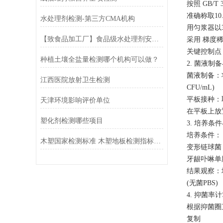
按照 GB/
准确称取10.
水处理剂检测-第三方CMA机构
用匀浆器以3
【致食品加工厂】食品级水处理剂安全指标检测与合规指南
采用 梯度稀
关键控制点
种植土壤全盐量检测哪个机构可以做？
2. 菌液制
菌液制备：将
江西医院放射卫生检测
CFU/mL)
平板接种：取
天津环境影响评价单位
在平板上放
塑化剂检测哪些项目
3. 培养条
培养条件：
木塑国家检测标准 木塑地板检测指标有哪些
变形链球菌：
牙龈卟啉单胞菌
结果观察：
(无菌PBS)
4. 抑菌率
根据抑菌圈
复制