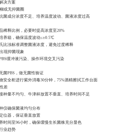
解决方案
模糊或无抑菌圈
抗菌成分浓度不足、培养温度波动、菌液浓度过高
品稀释比例，必要时提高浓度至20%
培养箱，确保温度波动≤±0.5℃
氏比浊标准调整菌液浓度，避免过度稀释
照出现抑菌现象
PBS缓冲液污染、操作环境交叉污染
无菌PBS，做无菌性验证
物安全柜进行紫外消毒30分钟，75%酒精擦拭工作台面
复性差
接种量不均匀、牛津杯放置不垂直、培养时间不足
种仪确保菌液均匀分布
定位器，保证垂直放置
养时间至96小时，确保缓慢生长菌株充分显色
行业趋势