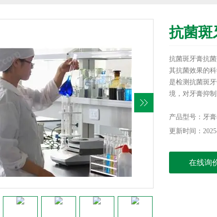
抗菌斑
抗菌斑牙膏抗菌
其抗菌效果的科
是检测抗菌斑牙
境，对牙膏抑制致
2018《口腔
的检测流程、关
产品型号：牙膏
考。
更新时间：2025-
在线询