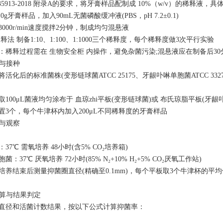
T 35913-2018 附录A的要求，将牙膏样品配制成 10%（w/v）的稀释液，
0g牙膏样品，加入90mL无菌磷酸缓冲液(PBS，pH 7.2±0.1)
000r/min速度搅拌2分钟，制成均匀混悬液
释法 制备1:10、1:100、1:1000三个稀释度，每个稀释度做3次平行实验
：稀释过程需在 生物安全柜 内操作，避免杂菌污染;混悬液应在制备后3
备与接种
活化后的标准菌株(变形链球菌ATCC 25175、牙龈卟啉单胞菌ATCC 33277
100μL菌液均匀涂布于 血琼zhi平板(变形链球菌)或 布氏琼脂平板(牙
置3个，每个牛津杯内加入200μL不同稀释度的牙膏样品
件与观察
37℃ 需氧培养 48小时(含5% CO₂培养箱)
：37℃ 厌氧培养 72小时(85% N₂+10% H₂+5% CO₂厌氧工作站)
培养结束后测量抑菌圈直径(精确至0.1mm)，每个平板取3个牛津杯的平均值
计算与结果判定
直径和活菌计数结果，按以下公式计算抑菌率：