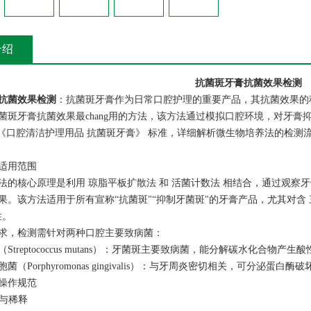
介绍
抗菌斑牙膏抗菌效果检测
抗菌效果检测
：抗菌斑牙膏作为日常口腔护理的重要产品，其抗菌效果的
菌斑牙膏抗菌效果最chang用的方法，该方法通过模拟口腔环境，对牙膏抑
-2018《口腔清洁护理用品 抗菌斑牙膏》 标准，详细解析微生物培养法的
适用范围
法的核心原理是利用 琼脂平板扩散法 和 活菌计数法 相结合，通过观
果。该方法适用于所有宣称“抗菌斑"“抑制牙菌斑"的牙膏产品，尤其对含
性。
求，检测需针对两种口腔主要致病菌：
Streptococcus mutans）：牙菌斑主要致病菌，能分解碳水化合物产
菌（Porphyromonas gingivalis）：与牙周炎密切相关，可分泌蛋白酶
操作规范
备与稀释