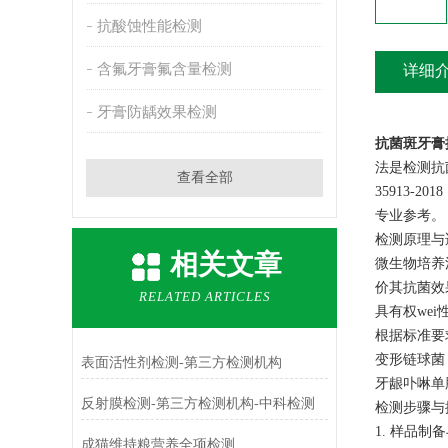
抗酸蚀性能检测
含氟牙膏氟含量检测
详细
牙膏防龋效果检测
抗菌斑牙膏
法是检测抗
查看全部
35913
专业参考。
检测原理与
相关文章
微生物培养
价其抗菌效
RELATED ARTICLES
具有权wei
根据标准要
变形链球菌（
表面活性剂检测-第三方检测机构
牙龈卟啉单胞
反射膜检测-第三方检测机构-中科检测
检测步骤与
1. 样品制
成猫维持粮营养全项检测