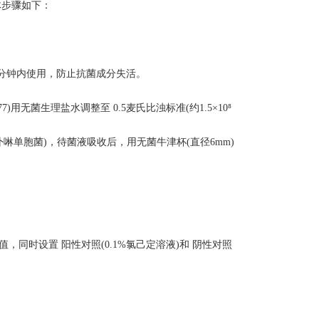
具体步骤如下：
0分钟内使用，防止抗菌成分失活。
)用无菌生理盐水调整至 0.5麦氏比浊标准(约1.5×10⁸
龈卟啉单胞菌)，待菌液吸收后，用无菌牛津杯(直径6mm)
，同时设置 阳性对照(0.1%氯己定溶液)和 阴性对照