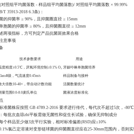
=(对照组平均菌落数 - 样品组平均菌落数)/ 对照组平均菌落数 × 99.99%
T 35913-2018 6.3条)：
的抑菌率 ≥ 90%，且抑菌圈直径 ≥ 15mm
胞菌的抑菌率 ≥ 80%，且抑菌圈直径 ≥ 12mm
述两项指标，方可判定产品抗菌斑效果合格
注意事项
备
技术参数要求
用途
温度精度±0.5℃，厌氧环境控制≤0.1% O₂
牙龈卟啉单胞菌培养
ClassⅡ级，气流速度0.45m/s
样品制备与接种
放大倍数10-40×，带自动计数功能
活菌数量统计
测量范围0.0-8.0麦氏单位
菌液浓度标准化
点
准菌株应按照 GB 4789.2-2016 要求进行传代，每代次不超过5次，-
：每批次血琼zhi平板需做无菌性和促生长试验，确保无抑制成分
每个样品至少做3次平行实验，相对标准偏差(RSD)应≤10%
0.1%氯己定溶液对变形链球菌的抑菌圈直径应在25-30mm范围内，否则