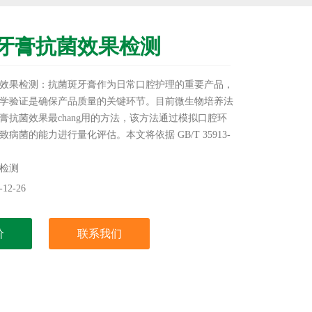
牙膏抗菌效果检测
效果检测：抗菌斑牙膏作为日常口腔护理的重要产品，
学验证是确保产品质量的关键环节。目前微生物培养法
膏抗菌效果最chang用的方法，该方法通过模拟口腔环
病菌的能力进行量化评估。本文将依据 GB/T 35913-
清洁护理用品 抗菌斑牙膏》 标准，详细解析微生物培养法
键控制点及结果判定标准，为消费者和企业提供专业参
检测
12-26
价
联系我们