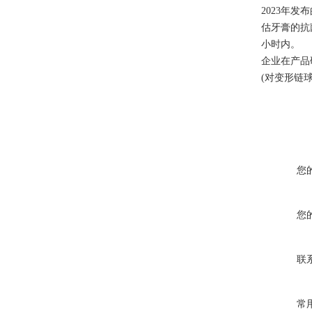
2023年
估牙膏的抗
小时内。
企业在产品
(对变形链
您
您
联
常