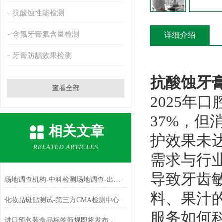
抗酸蚀性能检测
含氟牙膏氟含量检测
详细介绍
牙膏防龋效果检测
抗酸蚀牙
查看全部
2025年
37%，但
相关文章
护效果未
RELATED ARTICLES
需求与行
导致牙齿
场地调查机构-中科检测场地调查-出具CMA资质报告
料、果汁
化妆品斑贴测试-第三方CMA检测中心
服务如何
进口预包装食品标签新规即将发布，监管模式将发生什么变化