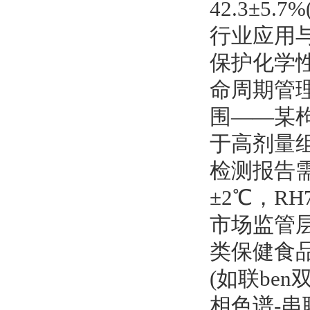
42.3±5.7%
行业应用
保护化学
命周期管
围——某枸
于高剂量组
检测报告需
±2℃，R
市场监管层
类保健食品
(如联be
相色谱-串