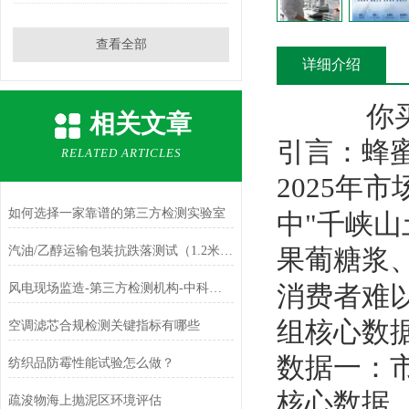
查看全部
详细介绍
你
相关文章
引言：蜂蜜
RELATED ARTICLES
2025年
如何选择一家靠谱的第三方检测实验室
中"千峡
汽油/乙醇运输包装抗跌落测试（1.2米跌落）
果葡糖浆
消费者难
风电现场监造-第三方检测机构-中科检测
组核心数
空调滤芯合规检测关键指标有哪些
数据一：
纺织品防霉性能试验怎么做？
核心数据
疏浚物海上抛泥区环境评估