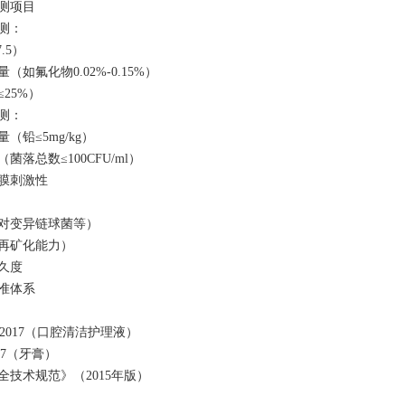
检测项目
测‌：
7.5）
（如氟化物0.02%-0.15%）
≤25%）
测‌：
（铅≤5mg/kg）
菌落总数≤100CFU/ml）
黏膜刺激性
：
（对变异链球菌等）
（再矿化能力）
持久度
标准体系
：
55-2017（口腔清洁护理液）
2017（牙膏）
全技术规范》（2015年版）
：