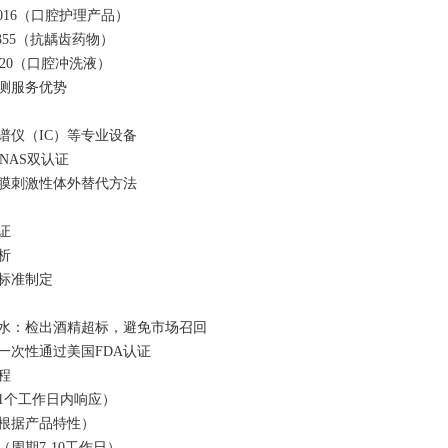
9:2016（口腔护理产品）
FR355（抗龋齿药物）
:2020（口腔冲洗液）
检测服务优势
：
谱仪（IC）等专业设备
CNAS双认证
膜刺激性体外替代方法
：
验证
分析
业标准制定
：
水：检出酒精超标，避免市场召回
一次性通过美国FDA认证
流程
1个工作日内响应）
（根据产品特性）
（周期7-10工作日）