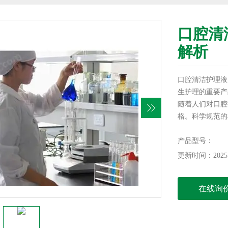
口腔清
解析
口腔清洁护理液
生护理的重要产
随着人们对口腔
格。科学规范的
产企业优化配方
测的技术要点、
产品型号：
提供专业参考。
更新时间：2025-
在线询