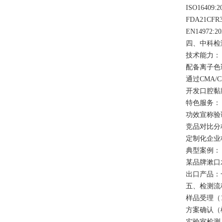
ISO1640
FDA21C
EN14972
四、中科
‌技术能力‌
配备离子色
通过CMA/
开发口腔黏
‌特色服务‌
功效宣称
竞品对比
定制化企
‌典型案例‌
某品牌漱口
出口产品：
五、检测
样品受理（
方案确认
实验室检测