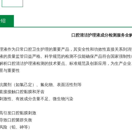
介绍
口腔清洁护理液成分检测服务全
理液作为日常口腔卫生护理的重要产品，其安全性和功效性直接关系到消
液的质量监管日益严格。科学规范的检测不仅能确保产品符合国家强制性
解析口腔清洁护理液检测的技术要点、标准规范及创新应用，为生产企
背景与重要性
：
抗菌剂（如氯己定）、氟化物、表面活性剂等
直接接触口腔黏膜和牙齿
刺激性、有效成分含量不足、微生物污染
：
高引发口腔黏膜刺激
留导致口腔菌群失衡
移风险（铅、砷等）