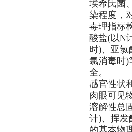
埃希氏菌
染程度，
‌毒理指标
酸盐(以N
时)、亚氯
氯消毒时
全。
‌感官性状
肉眼可见
溶解性总固
计)、挥
的基本物