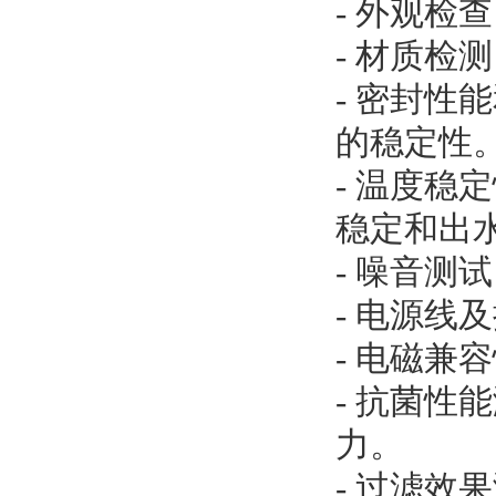
- 外观检
- 材质
- 密封
的稳定性
- 温度
稳定和出
- 噪音测
- 电源线
- 电磁
- 抗菌
力。
- 过滤效