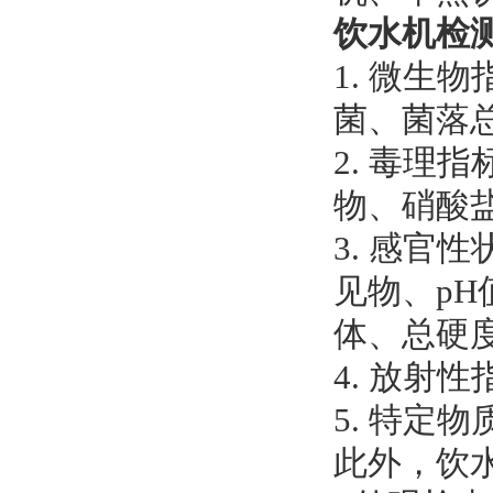
饮水机检
1. 微生
菌、菌落
2. 毒理
物、硝酸
3. 感官
见物、p
体、总硬
4. 放射
5. 特定
此外，饮