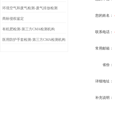
环境空气和废气检测-废气排放检测
您的姓名：
商标侵权鉴定
有机肥检测-第三方CMA检测机构
联系电话：
医用防护手套检测-第三方CMA检测机构
常用邮箱：
省份：
详细地址：
补充说明：