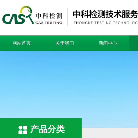
网站首页
关于我们
新闻中心
产品分类