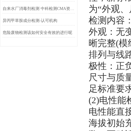
为“外观
自来水厂消毒剂检测 中科检测CMA资质保障
检测内容
异丙甲草胺成分检测-认可机构
外观：无
危险废物检测该如何安全有效的进行呢
晰完整(
排列与线路
极性：正
尺寸与质
足标准要
(2)电性
电性能直
海拔初始