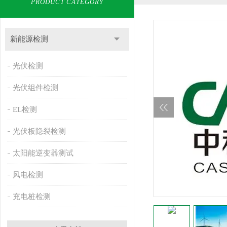
PRODUCT CATEGORY
新能源检测
光伏检测
光伏组件检测
EL检测
光伏板隐裂检测
太阳能逆变器测试
风电检测
充电桩检测