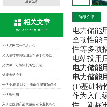
查看全部
详细介绍
相关文章
电力储能
RELATED ARTICLES
全项性能
光伏涉网试验包含什么
性等多项
光伏电站并网检测基本要求有哪些
电站投用
光伏第三方检测机构怎么选
电力储能
电力储能
储能电站检测
(1)基础
光伏/风电并网后，电能质量该如何检测与优化
作为入门
光伏板检测
性，新标
入册法院的产品质量鉴定专业机构有什么优势？-中科检测