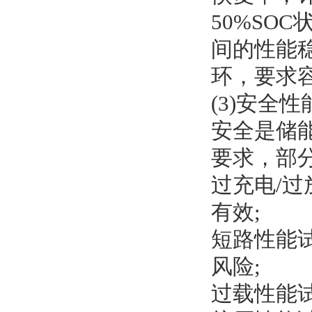
50%SO
间的性能稳
环，要求
(3)安全
安全是储
要求，部
过充电/
有效;
短路性能试
风险;
过载性能