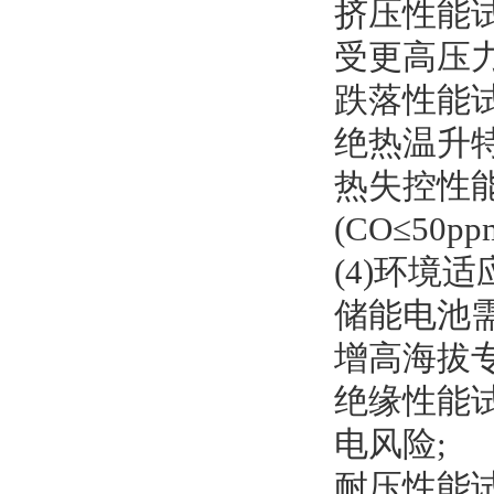
挤压性能试
受更高压
跌落性能
绝热温升
热失控性
(CO≤50p
(4)环境
储能电池
增高海拔
绝缘性能试
电风险;
耐压性能试