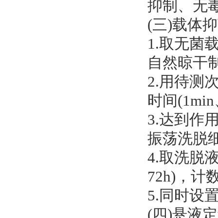
抑制、无
(三)载体
1.取无菌
自然晾干
2.用待测
时间(1mi
3.达到
振荡洗脱
4.取洗脱
72h)，
5.同时设
(四)悬液