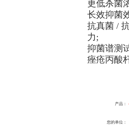
更低杀菌浓度
长效抑菌效
抗真菌 /
力;
抑菌谱测
痤疮丙酸
产品：
您的单位：