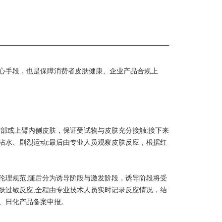
心手段，也是保障消费者皮肤健康、企业产品合规上
部或上臂内侧皮肤，保证受试物与皮肤充分接触;接下来
、沾水、剧烈运动;最后由专业人员观察皮肤反应，根据红
伦理规范;随后分为诱导阶段与激发阶段，诱导阶段将受
肤过敏反应;全程由专业技术人员实时记录反应情况，结
、日化产品备案申报。