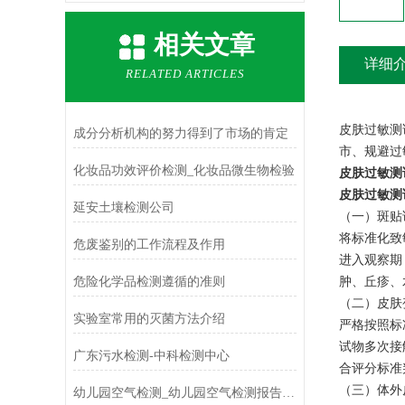
相关文章
详细
RELATED ARTICLES
皮肤过敏测
成分分析机构的努力得到了市场的肯定
市、规避过
化妆品功效评价检测_化妆品微生物检验
皮肤过敏测
皮肤过敏测
延安土壤检测公司
（一）斑贴
将标准化致
危废鉴别的工作流程及作用
进入观察期
危险化学品检测遵循的准则
肿、丘疹、
（二）皮肤变
实验室常用的灭菌方法介绍
严格按照标
试物多次接
广东污水检测-中科检测中心
合评分标准
（三）体外
幼儿园空气检测_幼儿园空气检测报告在哪里出?