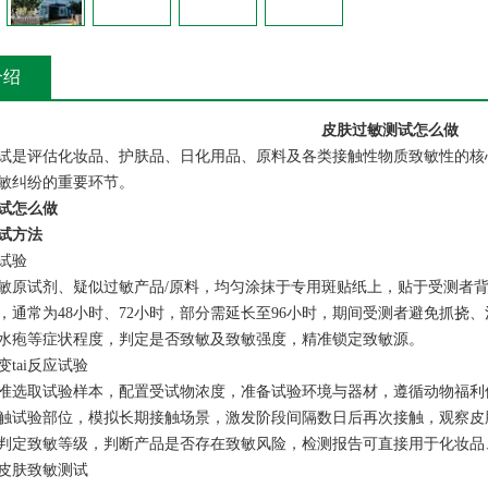
介绍
皮肤过敏测试怎么做
试是评估化妆品、护肤品、日化用品、原料及各类接触性物质致敏性的核
敏纠纷的重要环节。
试怎么做
试方法
试验
敏原试剂、疑似过敏产品/原料，均匀涂抹于专用斑贴纸上，贴于受测者背
，通常为48小时、72小时，部分需延长至96小时，期间受测者避免抓挠
水疱等症状程度，判定是否致敏及致敏强度，精准锁定致敏源。
tai反应试验
准选取试验样本，配置受试物浓度，准备试验环境与器材，遵循动物福利
触试验部位，模拟长期接触场景，激发阶段间隔数日后再次接触，观察皮
判定致敏等级，判断产品是否存在致敏风险，检测报告可直接用于化妆品
皮肤致敏测试