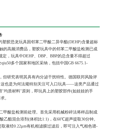
务
造的塑胶恐龙玩具因邻苯二甲酸二异辛酯(DEHP)含量超标
接触的高频消费品，塑胶玩具中的邻苯二甲酸盐检测已成
第51条规定，玩具中DEHP、DBP、BBP的总含量不得超过
u50多个国家和地区采纳，包括中国GB 6675.1-
体，但研究表明其具有内分泌干扰特性。德国联邦风险评
育。这也是为何法规特别关注可入口玩具——这类产品通过
用"均质材料"原则，即玩具上的塑胶部件(如娃娃的手
要求。
二甲酸盐检测前处理。首先采用机械粉碎法将样品制成
酸乙酯混合溶剂(体积比1:1)，在60℃超声提取30分钟。
提取液经0.22μm有机相滤膜过滤后，即可注入气相色谱-