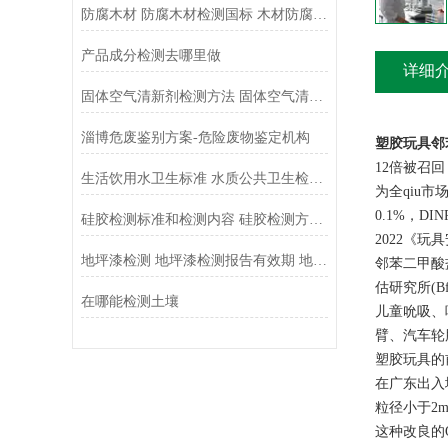
防腐木材 防腐木材检测国标 木材防腐检测报告
产品成分检测去哪里做
详细
固体空气清新剂检测方法 固体空气清新剂检测标准规范依据
淄博危废鉴别方案-危险废物鉴定机构
塑胶玩具邻
12倍被召
生活饮用水卫生标准 水质公共卫生检测方法
为全qiu市
0.1%，D
硅胶检测标准和检测内容 硅胶检测方法大全
2022《玩
地坪漆检测 地坪漆检测报告有效期 地坪漆检测机构
邻苯二甲酸
估研究所(
在哪能检测土壤
儿童吮吸、
臂、汽车轮
塑胶玩具的
在广东出入
粒径小于2m
这种改良的