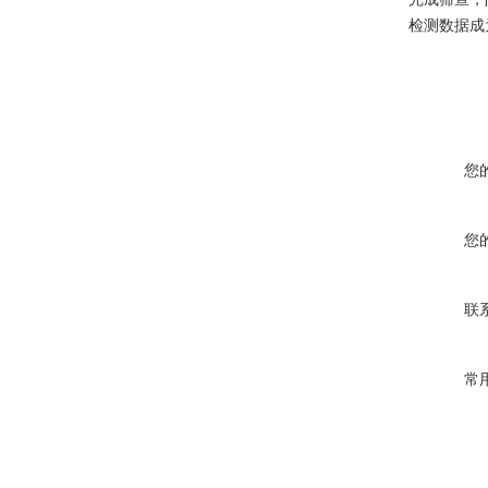
检测数据成
您
您
联
常