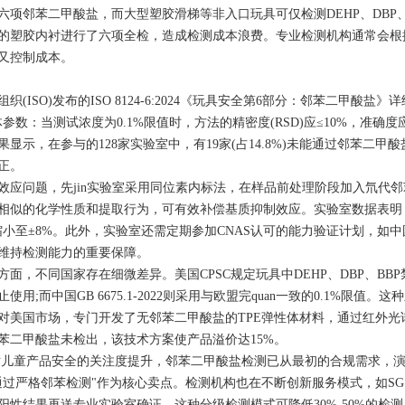
六项邻苯二甲酸盐，而大型塑胶滑梯等非入口玩具可仅检测DEHP、DBP
的塑胶内衬进行了六项全检，造成检测成本浪费。专业检测机构通常会根
又控制成本。
织(ISO)发布的ISO 8124-6:2024《玩具安全第6部分：邻苯二甲
参数：当测试浓度为0.1%限值时，方法的精密度(RSD)应≤10%，准确度应
果显示，在参与的128家实验室中，有19家(占14.8%)未能通过邻苯二
正。
效应问题，先jin实验室采用同位素内标法，在样品前处理阶段加入氘代邻苯二甲
相似的化学性质和提取行为，可有效补偿基质抑制效应。实验室数据表明
%缩小至±8%。此外，实验室还需定期参加CNAS认可的能力验证计划，如
维持检测能力的重要保障。
面，不同国家存在细微差异。美国CPSC规定玩具中DEHP、DBP、BBP禁止使
使用;而中国GB 6675.1-2022则采用与欧盟完quan一致的0.1%限
对美国市场，专门开发了无邻苯二甲酸盐的TPE弹性体材料，通过红外光谱(
苯二甲酸盐未检出，该技术方案使产品溢价达15%。
u对儿童产品安全的关注度提升，邻苯二甲酸盐检测已从最初的合规需求，演
通过严格邻苯检测"作为核心卖点。检测机构也在不断创新服务模式，如SG
阳性结果再送专业实验室确证，这种分级检测模式可降低30%-50%的检测