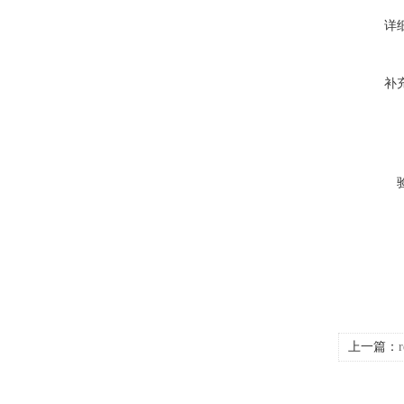
详
补
上一篇：