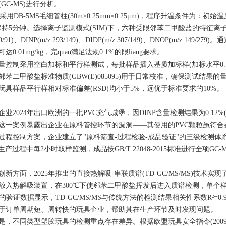
GC-MS)进行分析。
采用DB-5MS毛细管柱(30m×0.25mm×0.25μm)，程序升温条件为：初始温
持5分钟。选择离子监测模式(SIM)下，六种受限邻苯二甲酸盐的特征离子对分别为：DEH
149/91)、DINP(m/z 293/149)、DIDP(m/z 307/149)、DNOP(m
0.01mg/kg，完quan满足法规0.1%的限liang要求。
量控制采用空白加标和平行样测试，每批样品插入基质加标样(加标水平0.1%
邻苯二甲酸盐标准物质(GBW(E)085095)用于日常校准，确保测试结
玩具样品平行样相对标准偏差(RSD)均小于5%，远优于标准要求的10%。
业2024年出口欧洲的一批PVC充气城堡，因DINP含量检测结果为0.12%
这一案例暴露出企业在原料管控环节的漏洞——其使用的PVC颗粒虽符合
过程控制方案，企业建立了"原料筛查-过程检验-成品验证"的三级检测体系
g)，生产过程中每2小时取样监测，成品按GB/T 22048-2015标准进行全
创新方面，2025年推出的直接热解吸-串联质谱(TD-GC/MS/MS)技
放入热解吸装置，在300℃下使邻苯二甲酸盐挥发后进入质谱检测，单个样
的验证数据显示，TD-GC/MS/MS与传统方法的检测结果相关性系数R²=0
于订单周期短、周转快的玩具企业，帮助其在生产环节及时发现问题。
是，不同类型塑胶玩具的检测重点存在差异。根据欧盟玩具安全指令(2009/4