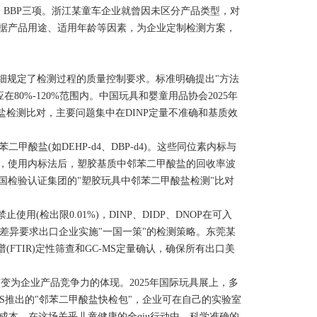
、BBP三项。浙江某童车企业就曾因未区分产品类型，对
据产品用途、适用年龄等因素，为企业定制检测方案，
酸盐》详细规定了检测过程的质量控制要求。标准明确提出"方法
在80%-120%范围内。中国玩具和婴童用品协会2025年
甲酸盐检测比对，主要问题集中在DINP定量不准确和基质效
酸盐(如DEHP-d4、DBP-d4)。这些同位素内标与
，使用内标法后，塑胶基质中邻苯二甲酸盐的回收率波
中国检验认证集团的"塑胶玩具中邻苯二甲酸盐检测"比对
用(检出限0.01%)，DINP、DIDP、DNOP在可入
值。这种差异要求出口企业实施"一国一策"的检测策略。东莞某
FTIR)定性筛查和GC-MS定量确认，确保所有出口美
变为企业产品竞争力的体现。2025年国际玩具展上，多
S推出的"邻苯二甲酸盐快检包"，企业可在自己的实验室
成本。在这场关乎儿童健康的全qiu行动中，科学准确的