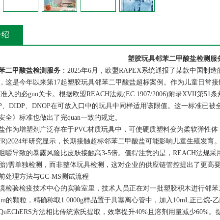
介绍
塑胶玩具邻苯二甲酸盐检测服
苯二甲酸盐检测服务
：
2025年6月，欧盟RAPEX系统通报了某款中国制
回，这是今年以来第17起塑胶玩具邻苯二甲酸盐超标案例。作为儿童日常
场准入的必guo关卡。根据欧盟REACH法规(EC 1907/2006)附录XVII
INP、DIDP、DNOP在可放入口中的玩具中同样适用该限值。这一标准已被全qi
具安全》标准也做出了完quan一致的规定。
盐作为增塑剂广泛存在于PVC材质玩具中，可使硬质塑料变为柔软弹性
BfR)2024年研究显示，长期接触超标邻苯二甲酸盐可能影响儿童生殖发
咀嚼导致的暴露风险比皮肤接触高3-5倍。值得注意的是，REACH法规采
胎)需单独检测，而非整体玩具检测，这对企业的供应链管控提出了更高
前处理方法与GC-MS测试流程
境检验检疫技术中心的实验室里，技术人员正在对一批塑胶积木进行邻苯
m的颗粒，精确称取1.0000g样品置于具塞离心管中，加入10mL正己烷-乙
QuEChERS方法相比传统索氏提取，效率提升40%且溶剂用量减少60%。