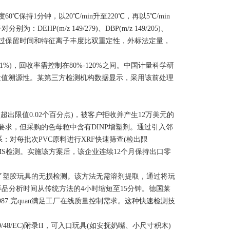
度60℃保持1分钟，以20℃/min升至220℃，再以5℃/min
P(m/z 149/279)、DBP(m/z 149/205)、
/z 149/279)。通过保留时间和特征离子丰度比双重定性，外标法定量，
)，回收率需控制在80%-120%之间。中国计量科学研
果的量值溯源性。某第三方检测机构数据显示，采用该前处理
(超出限值0.02个百分点)，被客户拒收并产生12万美元的
要求，但采购的色母粒中含有DINP增塑剂。通过引入邻
：对每批次PVC原料进行XRF快速筛查(检出限
项GC-MS检测。实施该方案后，该企业连续12个月保持出口零
术实现了塑胶玩具的无损检测。该方法无需溶剂提取，通过将玩
品分析时间从传统方法的4小时缩短至15分钟。德国莱
.987.完quan满足工厂在线质量控制需求。这种快速检测技
8/EC)附录II，可入口玩具(如安抚奶嘴、小尺寸积木)