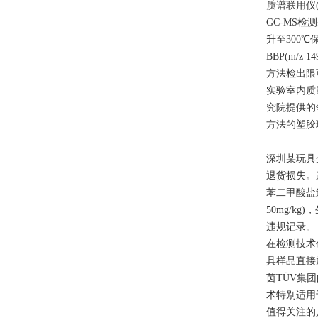
质谱联用仪(
GC-MS检测
升至300℃保
BBP(m/z 
方法检出限可达
实验室内质
究院提供的
方法的塑胶
深圳某玩具企
退货损失。
苯二甲酸盐
50mg/k
违规记录。
在检测技术
具样品直接
茵TÜV集团
术特别适用
值得关注的