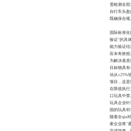
需检测全部
自行车头盔
既确保合规
国际标准化组
验证"的具体
能力验证结
应未有效校
为解决基质
目标物具有
动从±25
项目，这是
在限值执行方
口玩具中禁止
玩具企业针
国的玩具邻
随着全qi
家企业将"
完成筛查，